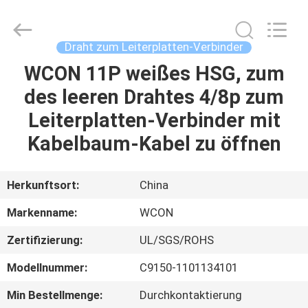
ELECTRONICS
(
GUANGDONG)
CO.,
LTD.
Draht zum Leiterplatten-Verbinder
All
Rights
Reserved.
WCON 11P weißes HSG, zum
HAUS
des leeren Drahtes 4/8p zum
PRODUKTE
Leiterplatten-Verbinder mit
Kabelbaum-Kabel zu öffnen
ÜBER
UNS
Herkunftsort:
China
Markenname:
WCON
FABRIK-
Zertifizierung:
UL/SGS/ROHS
AUSFLUG
Modellnummer:
C9150-1101134101
QUALITÄTSKONTROLLE
Min Bestellmenge:
Durchkontaktierung