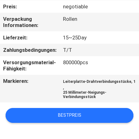
Preis:
negotiable
TRETEN
Verpackung
Rollen
SIE
Informationen:
MIT
Lieferzeit:
15~25Day
UNS
Zahlungsbedingungen:
T/T
IN
Versorgungsmaterial-
800000pcs
VERBINDUNG
Fähigkeit:
Markieren:
,
Leiterplatte-Drahtverbindungsstücke
1
FORDERN
,
25 Millimeter-Neigungs-
SIE
Verbindungsstück
EIN
BESTPREIS
ZITAT
SITEMAP