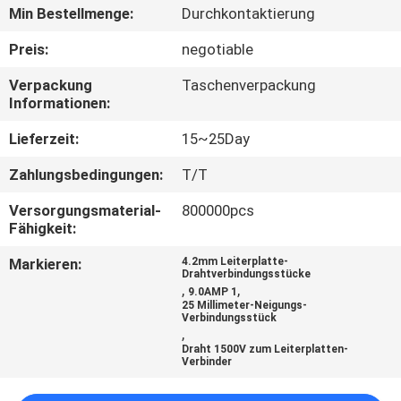
Min Bestellmenge:
Durchkontaktierung
TRETEN
Preis:
negotiable
SIE
Verpackung
Taschenverpackung
MIT
Informationen:
UNS
Lieferzeit:
15~25Day
IN
Zahlungsbedingungen:
T/T
VERBINDUNG
Versorgungsmaterial-
800000pcs
Fähigkeit:
FORDERN
Markieren:
4.2mm Leiterplatte-
SIE
Drahtverbindungsstücke
,
,
9.0AMP 1
EIN
25 Millimeter-Neigungs-
Verbindungsstück
,
ZITAT
Draht 1500V zum Leiterplatten-
Verbinder
SITEMAP