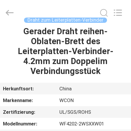
ELECTRONICS
(
GUANGDONG)
CO.,
LTD.
Draht zum Leiterplatten-Verbinder
All
Rights
Reserved.
Gerader Draht reihen-
HAUS
Oblaten-Brett des
PRODUKTE
Leiterplatten-Verbinder-
4.2mm zum Doppelim
ÜBER
Verbindungsstück
UNS
Herkunftsort:
China
FABRIK-
Markenname:
WCON
AUSFLUG
Zertifizierung:
UL/SGS/ROHS
QUALITÄTSKONTROLLE
Modellnummer:
WF4202-2WSXXW01