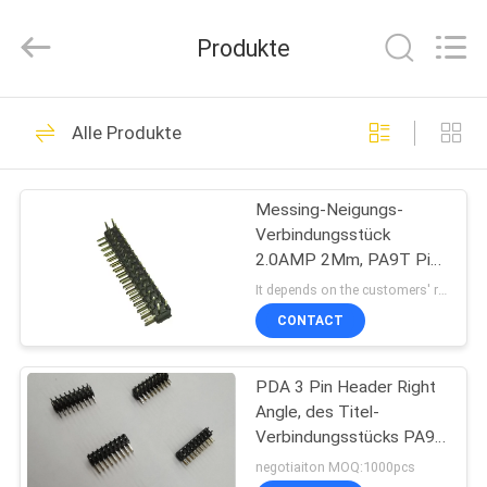
ELECTRONICS
(
GUANGDONG)
Produkte
CO.,
LTD.
All
Rights
Reserved.
HAUS
22
Alle Produkte
WCON-
PRODUKTE
Verbindungsstück
Messing-Neigungs-
Verbindungsstück
ÜBER
2.0AMP 2Mm, PA9T Pin
UNS
Header Right Angle 500V
It depends on the customers' requests and can be negotiable. MOQ:1000pcs
CONTACT
48
FABRIK-
Pin-Titel-
PDA 3 Pin Header Right
AUSFLUG
Angle, des Titel-
Verbindungsstück
Verbindungsstücks PA9T
QUALITÄTSKONTROLLE
2Mm doppelte Reihe
negotiaiton MOQ:1000pcs