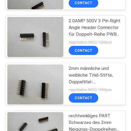
CONTACT
TRETEN
2.0AMP 500V 3 Pin Right
SIE
91
Angle Header Connector
MIT
für Doppelt-Reihe PWB-
weibliches
UNS
MP3
negotiaiton MOQ:1000pcs
Titelverbindungsstück
IN
CONTACT
VERBINDUNG
2mm männliche und
weibliche Titel-Stifte,
FORDERN
Doppeltitel-
64
Verbindungsstück-
SIE
negotiaiton MOQ:1000pcs
Schwarzes PA9T der
Kasten-Titel-
CONTACT
EIN
reihen-500V
ZITAT
Verbindungsstück
rechtwinkliges PA9T
Schwarzes des 2mm
SITEMAP
Neigungs-Doppelreihen-