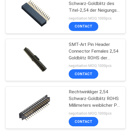
Schwarz-Goldblitz des
Titel-2,54 der Neigungs-
98
PA9T
negotiaiton MOQ:1000pcs
Reihenklemme
CONTACT
Anschluss
SMT-Art Pin Header
Connector Females 2,54
Goldblitz ROHS der
Neigungs-doppelter
negotiaiton MOQ:1000pcs
Reihen-H=7.1
CONTACT
9
LÄRM 41612
Rechtwinkliger 2,54
Schwarz-Goldblitz ROHS
Verbindungsstück
Millimeters weiblicher Pin
Header Connector PA9T
negotiaiton MOQ:1000pcs
CONTACT