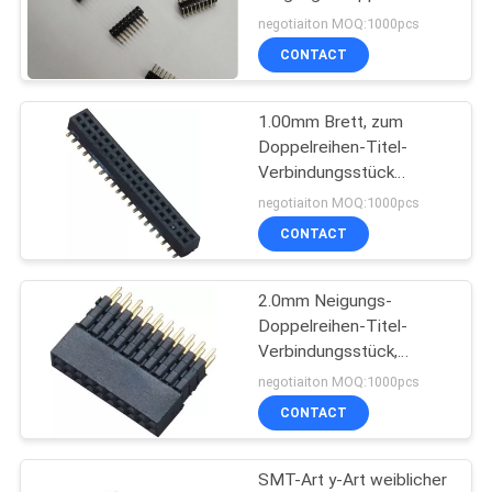
Titel-Verbindungsstück-
negotiaiton MOQ:1000pcs
H=4.0
CONTACT
PRIVACY
32
POLICY
1.00mm Brett, zum
Klinken-Titel
Doppelreihen-Titel-
Verbindungsstück
weiblichen Schwarzen
negotiaiton MOQ:1000pcs
SMTs zu verschalen
CONTACT
PA9T
2.0mm Neigungs-
51
Doppelreihen-Titel-
Brett zum
Verbindungsstück,
weibliches Pin Header
negotiaiton MOQ:1000pcs
Leiterplatten-
LCP Schwarzes SMTs
CONTACT
Verbinder
SMT-Art y-Art weiblicher