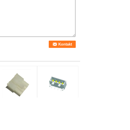
raht 2*4P 4.2mm zum
Neigungs-
eiterplatten-Verbinder-
Verbindungsstück-
inisitz 2*4P
Draht 1*4P 5.08mm,
nterkunftrohs
zum von Leiterplatte-
Draht-
eigung:
4.2mm