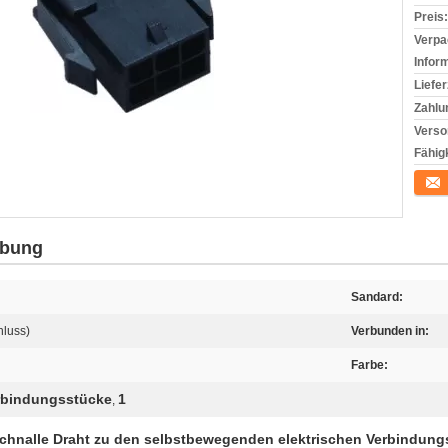
Preis:
Verpa
Infor
Liefer
Zahlu
Verso
Fähigk
Konta
ibung
Sandard:
luss)
Verbunden in:
Farbe:
erbindungsstücke
1
,
nalle Draht zu den selbstbewegenden elektrischen Verbindungss