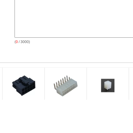
(
0
/ 3000)
4.2mm Neigung, die
Rechtwinkliger Draht,
Gerader Draht reihen-
D
weibliches Draht-
zum des 4.2mm
Oblaten-Brett des
L
Verbindungsstück, Brett
Neigungs-
Leiterplatten-Verbinder-
M
unterbringt, um
Verbindungsstück-
4.2mm zum Doppelim
U
Verbindungsstücke für
Oblaten-Leiterplatte-
Verbindungsstück
N