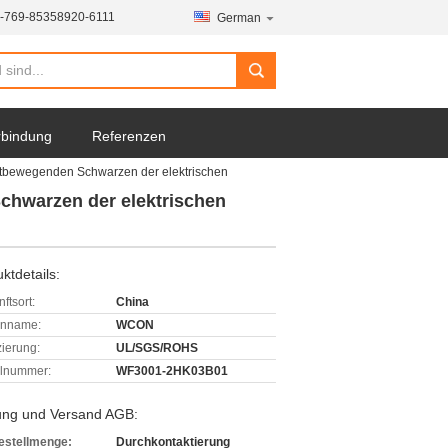
-769-85358920-6111
German
erbindung
Referenzen
tbewegenden Schwarzen der elektrischen
chwarzen der elektrischen
ktdetails:
ftsort:
China
enname:
WCON
izierung:
UL/SGS/ROHS
lnummer:
WF3001-2HK03B01
ung und Versand AGB:
estellmenge:
Durchkontaktierung