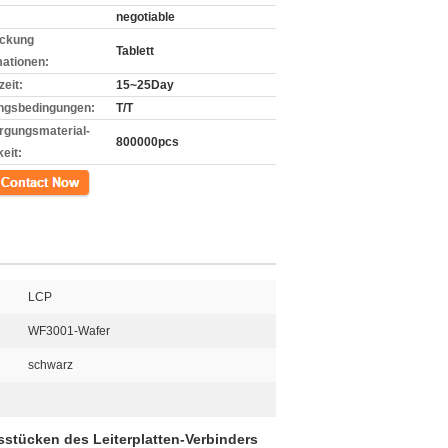
negotiable
ckung
Tablett
mationen:
zeit:
15~25Day
ngsbedingungen:
T/T
rgungsmaterial-
800000pcs
eit:
kt
LCP
WF3001-Wafer
schwarz
tücken des Leiterplatten-Verbinders