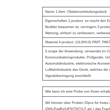
Name 1.Item: Oblatenverbindungsstück
Eigenschaften 2.product: es macht den E
flexibler bequemer ist, verringern 3.prod
Wartung, einfach zu verbessern, verbesser
Material 4.product: (UL94V-0) PA9T, PA6T
5.scope der Anwendung: verwendet im C
Kommunikationsprodukte, Prüfgeräte, Unt
Automobilindustrie, elektronische Arzneimit
Luftfahrtindustrie das Gerät, welches die
Signalübertragung anschließt.
Wie kann ich eine Probe von Ihnen erhal
Wir können über Proben 20pcs für freies 
(DHL/FedEx/UPS/TNT/S.F etc.) das Fra