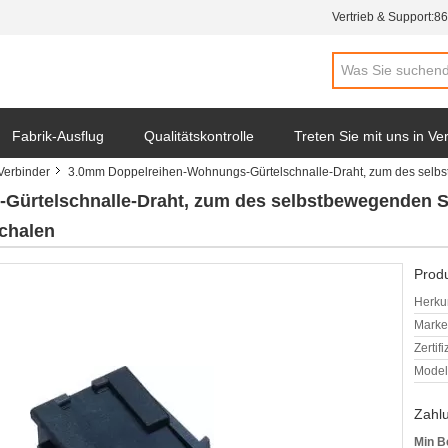
Vertrieb & Support:
86
Fabrik-Ausflug
Qualitätskontrolle
Treten Sie mit uns in V
Verbinder
3.0mm Doppelreihen-Wohnungs-Gürtelschnalle-Draht, zum des selbs
ürtelschnalle-Draht, zum des selbstbewegenden S
chalen
Produ
Herkun
Mark
Zertif
Model
Zahl
Min B