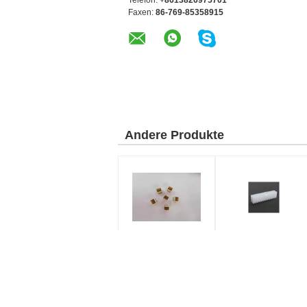
Telefon:
+8613826975701
Faxen:
86-769-85358915
Andere Produkte
Klinken-Draht 2.54mm
4.2mm gerader Draht
Oblaten-2*3P SMT W/T
zum Leiterplatten-
zum Leiterplatten-
Verbinder-Oblaten-
Verbinder OHNE
Draht, zum des
geschnittenen Messing
Energie-