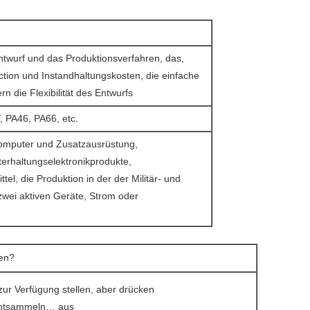
ntwurf und das Produktionsverfahren, das,
uction und Instandhaltungskosten, die einfache
n die Flexibilität des Entwurfs
, PA46, PA66, etc.
omputer und Zusatzausrüstung,
erhaltungselektronikprodukte,
tel, die Produktion in der der Militär- und
 zwei aktiven Geräte, Strom oder
ten?
zur Verfügung stellen, aber drücken
chtsammeln… aus