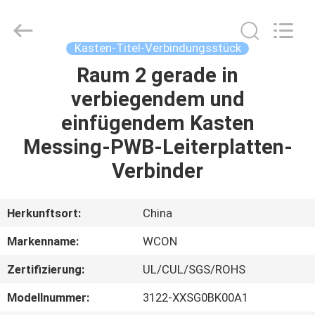
ELECTRONICS
(
GUANGDONG)
CO.,
LTD.
Kasten-Titel-Verbindungsstück
All
Rights
Reserved.
Raum 2 gerade in
HAUS
verbiegendem und
PRODUKTE
einfügendem Kasten
Messing-PWB-Leiterplatten-
ÜBER
Verbinder
UNS
Herkunftsort:
China
FABRIK-
Markenname:
WCON
AUSFLUG
Zertifizierung:
UL/CUL/SGS/ROHS
QUALITÄTSKONTROLLE
Modellnummer:
3122-XXSG0BK00A1