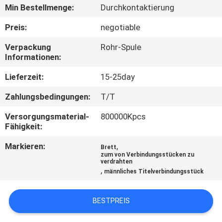
Min Bestellmenge:
Durchkontaktierung
TRETEN
Preis:
negotiable
SIE
Verpackung
Rohr-Spule
MIT
Informationen:
UNS
Lieferzeit:
15-25day
IN
Zahlungsbedingungen:
T/T
VERBINDUNG
Versorgungsmaterial-
800000Kpcs
Fähigkeit:
FORDERN
Markieren:
,
Brett
SIE
zum von Verbindungsstücken zu
verdrahten
EIN
,
männliches Titelverbindungsstück
ZITAT
BESTPREIS
SITEMAP