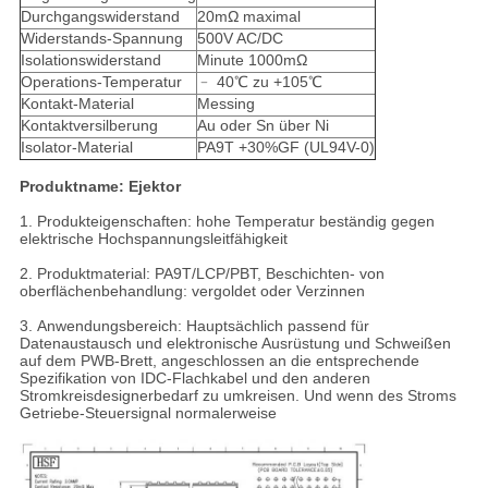
Durchgangswiderstand
20mΩ maximal
Widerstands-Spannung
500V AC/DC
Isolationswiderstand
Minute 1000mΩ
Operations-Temperatur
﹣ 40℃ zu +105℃
Kontakt-Material
Messing
Kontaktversilberung
Au oder Sn über Ni
Isolator-Material
PA9T +30%GF (UL94V-0)
Produktname: Ejektor
1. Produkteigenschaften: hohe Temperatur beständig gegen
elektrische Hochspannungsleitfähigkeit
2. Produktmaterial: PA9T/LCP/PBT, Beschichten- von
oberflächenbehandlung: vergoldet oder Verzinnen
3. Anwendungsbereich: Hauptsächlich passend für
Datenaustausch und elektronische Ausrüstung und Schweißen
auf dem PWB-Brett, angeschlossen an die entsprechende
Spezifikation von IDC-Flachkabel und den anderen
Stromkreisdesignerbedarf zu umkreisen. Und wenn des Stroms
Getriebe-Steuersignal normalerweise