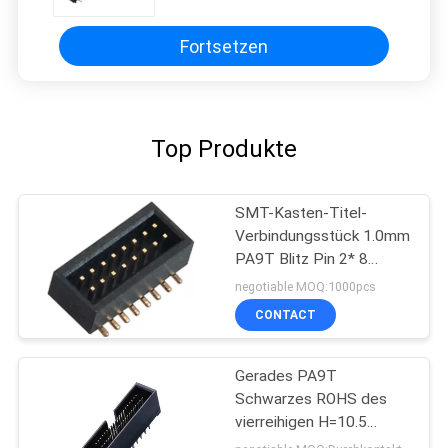
Verbinder
Fortsetzen
Top Produkte
SMT-Kasten-Titel-
Verbindungsstück 1.0mm
PA9T Blitz Pin 2* 8
Messinggold
negotiable MOQ:1000pcs
CONTACT
Gerades PA9T
Schwarzes ROHS des
vierreihigen H=10.5
1.27*2.54 Millimeter