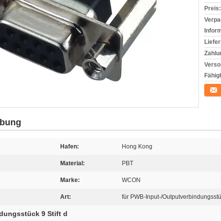
Preis:
Verpa
Infor
Liefer
Zahlu
Verso
Fähigk
Konta
ibung
Hafen:
Hong Kong
Material:
PBT
Marke:
WCON
Art:
für PWB-Input-/Outputverbindungsst
dungsstück 9 Stift d