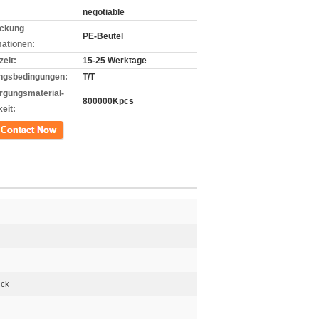
negotiable
ckung
PE-Beutel
mationen:
zeit:
15-25 Werktage
ngsbedingungen:
T/T
rgungsmaterial-
800000Kpcs
eit:
kt
ück