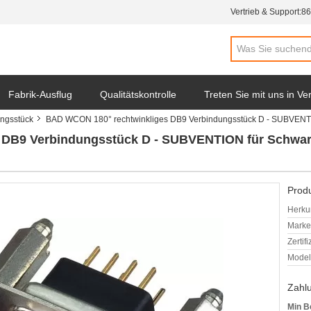
Vertrieb & Support:
86
Fabrik-Ausflug
Qualitätskontrolle
Treten Sie mit uns in V
ngsstück
BAD WCON 180° rechtwinkliges DB9 Verbindungsstück D - SUBVENTI
 DB9 Verbindungsstück D - SUBVENTION für Schwar
Produ
Herkun
Mark
Zertif
Model
Zahl
Min B