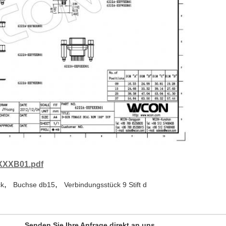
XXXB01.pdf
,
,
ck
Buchse db15
Verbindungsstück 9 Stift d
Senden Sie Ihre Anfrage direkt an uns