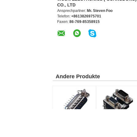
CO., LTD
Ansprechpartner:
Mr. Steven Foo
Telefon:
+8613826975701
Faxen:
86-769-85358915
Andere Produkte
Subventions-
Weibliche
Verbindungsstück PBT
Verbindungsstück-
15 PIN-Mannd
Doppelreihe