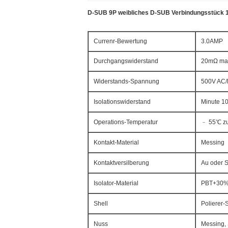
D-SUB 9P weibliches D-SUB Verbindungsstück 1
Currenr-Bewertung
3.0AMP
Durchgangswiderstand
20mΩ ma
Widerstands-Spannung
500V AC
Isolationswiderstand
Minute 
Operations-Temperatur
﹣ 55℃ z
Kontakt-Material
Messing
Kontaktversilberung
Au oder S
Isolator-Material
PBT+30%
Shell
Polierer-
Nuss
Messing, 