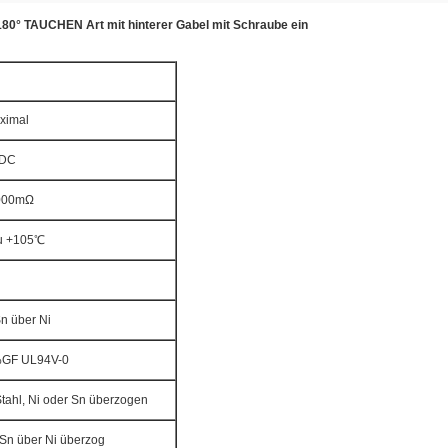
80° TAUCHEN Art mit hinterer Gabel mit Schraube ein
ximal
/DC
1000mΩ
u +105℃
n über Ni
GF UL94V-0
Stahl, Ni oder Sn überzogen
Sn über Ni überzog