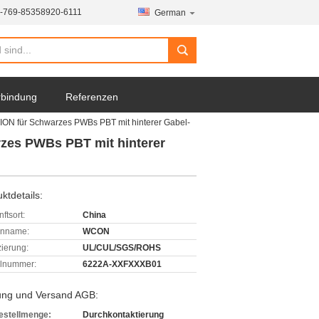
-769-85358920-6111
German
erbindung
Referenzen
ON für Schwarzes PWBs PBT mit hinterer Gabel-
zes PWBs PBT mit hinterer
ktdetails:
ftsort:
China
enname:
WCON
izierung:
UL/CUL/SGS/ROHS
lnummer:
6222A-XXFXXXB01
ung und Versand AGB:
estellmenge:
Durchkontaktierung