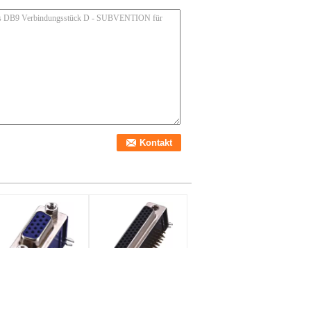
Blaues rechtwinkliges
eibliche d-Art
D formte Buchse mit