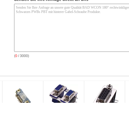
(
0
/ 3000)
D-SUBVENTION
Subventions-
Verbindungsstück-
Verbindungsstück
W
rechtwinklige Art
Doppelschicht IO-
Feuerfeste