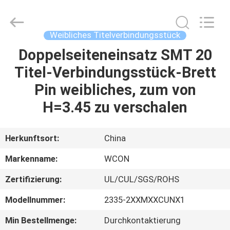
ELECTRONICS
(
GUANGDONG)
CO.,
LTD.
Weibliches Titelverbindungsstück
All
Rights
Reserved.
Doppelseiteneinsatz SMT 20
HAUS
Titel-Verbindungsstück-Brett
PRODUKTE
Pin weibliches, zum von
H=3.45 zu verschalen
ÜBER
UNS
Herkunftsort:
China
Markenname:
WCON
FABRIK-
Zertifizierung:
UL/CUL/SGS/ROHS
AUSFLUG
Modellnummer:
2335-2XXMXXCUNX1
QUALITÄTSKONTROLLE
Min Bestellmenge:
Durchkontaktierung