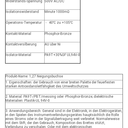
Widerstands-Spannung
500V AC/DC
Isolationswiderstand
Minute 1000mΩ
Operations-Temperatur
﹣ 40℃ zu +105℃
Kontakt-Material
Phosphor-Bronze
Kontaktversilberung
AU über Ni
Isolator-Material
PA9T+30%GF UL94V-0
Produkt-Name: 1,27 Neigungsbuchse
1. Eigenschaften: der Gebrauch von einer breiten Palette der feuerfesten
starken Antioxidansleitfähigkeit des Umweltschutzes
2. Material: PA9T-/PBT/messing oder -Phosphor-Bronze; dielektrische
Materialien: Plastik-UL 94V-0
3. Anwendungsbereich: General sind in der Elektronik, in den Elektrogeräten,
in den Spielen des Instrumentverbindungsgerätes hauptsächlich die Rolle
eines Stroms oder in der Signalübertragung weit verbreitet. Normalerweise
mit dem Stift, der den Gebrauch, Komposition des Brettes stützt,
Verbindung zu verschalen. Oder mit dem elektronischen