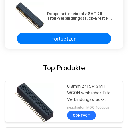
Doppelseiteneinsatz SMT 20
Titel-Verbindungsstück-Brett Pin
weibliches, zum von H=3.45 zu
verschalen
Fortsetzen
Top Produkte
0.8mm 2*15P SMT
WCON weiblicher Titel-
Verbindungsstück-
Goldblitz für Elektronik
negotiaiton MOQ:1000pcs
CONTACT