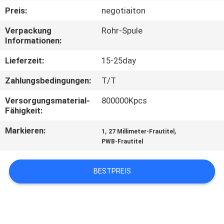
Preis:
negotiaiton
TRETEN
Verpackung
Rohr-Spule
SIE
Informationen:
MIT
Lieferzeit:
15-25day
UNS
Zahlungsbedingungen:
T/T
IN
Versorgungsmaterial-
800000Kpcs
VERBINDUNG
Fähigkeit:
Markieren:
,
,
1
27 Millimeter-Frautitel
FORDERN
PWB-Frautitel
SIE
EIN
BESTPREIS
ZITAT
SITEMAP