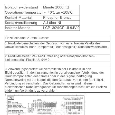
Isolationswiderstand
Minute 1000mΩ
Operations-Temperatur
﹣ 40℃ zu +105℃
Kontakt-Material
Phosphor-Bronze
Kontaktversilberung
AU über Ni
Isolator-Material
LCP+30%GF UL94V-0
Einzelteilname: 2.0mm Buchse:
1. Produkteigenschaften: der Gebrauch von einer breiten Palette des
Umweltschutzes, hohe Temperatur, Feuerfestigkeit, Oxidationswiderstand.
2.
Produktmaterial: PA9T-/PBT/messing oder Phosphor-Bronzen-
Isoliermaterial: Plastik-UL 94V-0.
3.
Anwendungsbereich: weitverbreitet in der Elektronik, in den
Elektrogeräten, in den Instrumenten in der allgemeinen Verbindung der
Hauptkomponenten des Stroms oder in der Signalübertragung.
Normalerweise mit der Nadel, die den Gebrauch von einem Brett stützt,
Verbindung zu verschalen. Das Gebrauchsmuster wird mit einem
elektronischen Kabelstranganschluß zusammengebracht, um ein Brett zu
bilden, um Verbindung zu verdrahten.