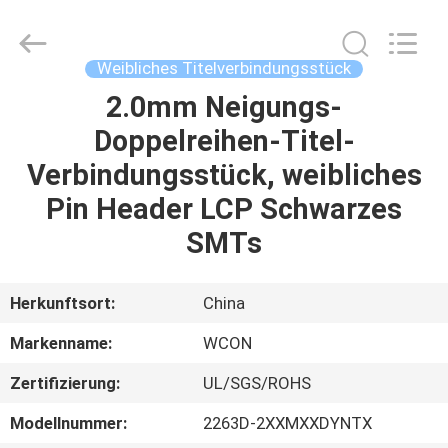
ELECTRONICS
(
GUANGDONG)
CO.,
LTD.
Weibliches Titelverbindungsstück
All
Rights
Reserved.
2.0mm Neigungs-
HAUS
Doppelreihen-Titel-
PRODUKTE
Verbindungsstück, weibliches
Pin Header LCP Schwarzes
ÜBER
SMTs
UNS
Herkunftsort:
China
FABRIK-
Markenname:
WCON
AUSFLUG
Zertifizierung:
UL/SGS/ROHS
QUALITÄTSKONTROLLE
Modellnummer:
2263D-2XXMXXDYNTX