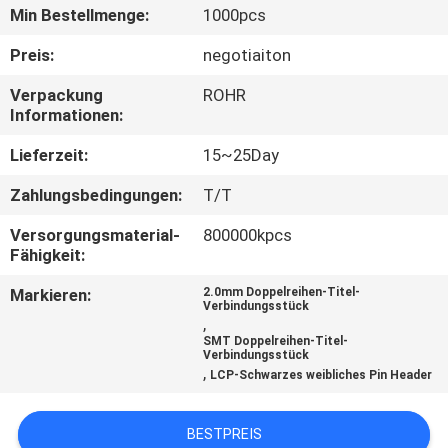
Min Bestellmenge:
1000pcs
TRETEN
Preis:
negotiaiton
SIE
Verpackung
ROHR
MIT
Informationen:
UNS
Lieferzeit:
15~25Day
IN
Zahlungsbedingungen:
T/T
VERBINDUNG
Versorgungsmaterial-
800000kpcs
Fähigkeit:
FORDERN
Markieren:
2.0mm Doppelreihen-Titel-
SIE
Verbindungsstück
,
EIN
SMT Doppelreihen-Titel-
Verbindungsstück
,
ZITAT
LCP-Schwarzes weibliches Pin Header
BESTPREIS
SITEMAP