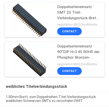
Doppelseiteneinsatz
SMT 20 Titel-
Verbindungsstück-Brett
Pin weibliches, zum von
negotiaiton MOQ:Durchkontaktierung
H=3.45 zu verschalen
CONTACT
Doppelseiteneinsatz
90°DIP H=3.45 ROHS der
Phosphor-Bronzen-
1.27mm weiblichen des
negotiaiton MOQ:Durchkontaktierung
Titel-2x20
CONTACT
weibliches Titelverbindungsstück
1.00mm Brett, zum Doppelreihen-Titel-Verbindungsstück
weiblichen Schwarzen SMTs zu verschalen PA9T