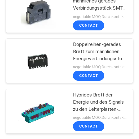
männliches gerades
Verbindungsstück SMTs
PA9T UL94V-0, zum von
negotiable MOQ:Durchkontaktierung
d-Art zu verschalen
CONTACT
Doppelreihen-gerades
Brett zum männlichen
Energieverbindungsstück
des Leiterplatten-
negotiable MOQ:Durchkontaktierung
Verbinders 1.25mm
CONTACT
Hybrides Brett der
Energie und des Signals
zu den Leiterplatten-
Verbindern berichtigen
negotiable MOQ:Durchkontaktierung
Engelsmann eine Art BAD
CONTACT
mit Gabeln ROHS