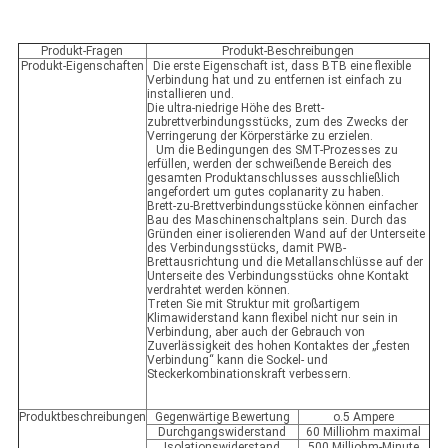
Produkt-Fragen
Produkt-Beschreibungen
Produkt-Eigenschaften
Die erste Eigenschaft ist, dass BTB eine flexible
Verbindung hat und zu entfernen ist einfach zu
installieren und.
Die ultra-niedrige Höhe des Brett-
zubrettverbindungsstücks, zum des Zwecks der
Verringerung der Körperstärke zu erzielen.
Um die Bedingungen des SMT-Prozesses zu
erfüllen, werden der schweißende Bereich des
gesamten Produktanschlusses ausschließlich
angefordert um gutes coplanarity zu haben.
Brett-zu-Brettverbindungsstücke können einfacher
Bau des Maschinenschaltplans sein. Durch das
Gründen einer isolierenden Wand auf der Unterseite
des Verbindungsstücks, damit PWB-
Brettausrichtung und die Metallanschlüsse auf der
Unterseite des Verbindungsstücks ohne Kontakt
verdrahtet werden können.
Treten Sie mit Struktur mit großartigem
Klimawiderstand kann flexibel nicht nur sein in
Verbindung, aber auch der Gebrauch von
Zuverlässigkeit des hohen Kontaktes der „festen
Verbindung“ kann die Sockel- und
Steckerkombinationskraft verbessern.
Produktbeschreibungen
Gegenwärtige Bewertung
o.5 Ampere
Durchgangswiderstand
60 Milliohm maximal
Isolationswiderstand
500 Milliohm-Minute