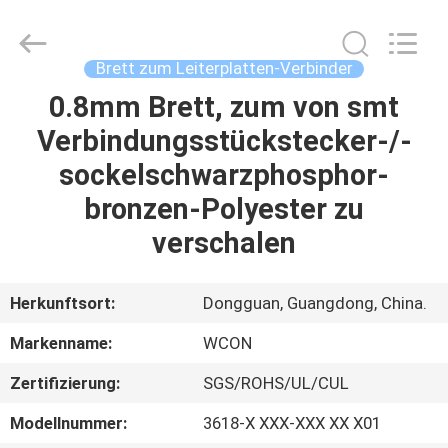
ELECTRONICS
(
GUANGDONG)
CO.,
LTD.
Brett zum Leiterplatten-Verbinder
All
Rights
Reserved.
0.8mm Brett, zum von smt
HAUS
Verbindungsstückstecker-/-
PRODUKTE
sockelschwarzphosphor-
bronzen-Polyester zu
ÜBER
verschalen
UNS
Herkunftsort:
Dongguan, Guangdong, China.
FABRIK-
Markenname:
WCON
AUSFLUG
Zertifizierung:
SGS/ROHS/UL/CUL
QUALITÄTSKONTROLLE
Modellnummer:
3618-X XXX-XXX XX X01