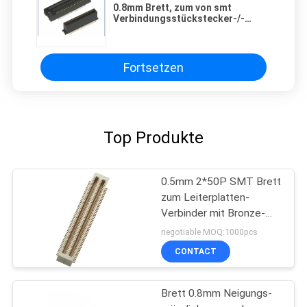
0.8mm Brett, zum von smt
Verbindungsstückstecker-/-
sockelschwarzphosphor-
bronzen-Polyester zu verschalen
Fortsetzen
Top Produkte
0.5mm 2*50P SMT Brett
zum Leiterplatten-
Verbinder mit Bronze-
Goldblitz Posten
negotiable MOQ:1000pcs
Phosphorpa9t
CONTACT
Brett 0.8mm Neigungs-