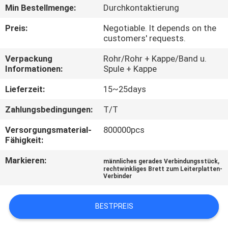
Min Bestellmenge:
Durchkontaktierung
TRETEN
Preis:
Negotiable. It depends on the
SIE
customers' requests.
MIT
Verpackung
Rohr/Rohr + Kappe/Band u.
Informationen:
Spule + Kappe
UNS
IN
Lieferzeit:
15~25days
VERBINDUNG
Zahlungsbedingungen:
T/T
Versorgungsmaterial-
800000pcs
FORDERN
Fähigkeit:
SIE
Markieren:
,
männliches gerades Verbindungsstück
rechtwinkliges Brett zum Leiterplatten-
EIN
Verbinder
ZITAT
BESTPREIS
SITEMAP