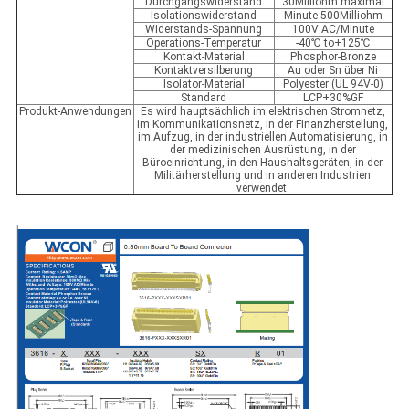
Durchgangswiderstand
30Milliohm maximal
Isolationswiderstand
Minute 500Milliohm
Widerstands-Spannung
100V AC/Minute
Operations-Temperatur
-40℃ to+125℃
Kontakt-Material
Phosphor-Bronze
Kontaktversilberung
Au oder Sn über Ni
Isolator-Material
Polyester (UL 94V-0)
Standard
LCP+30%GF
Produkt-Anwendungen
Es wird hauptsächlich im elektrischen Stromnetz,
im Kommunikationsnetz, in der Finanzherstellung,
im Aufzug, in der industriellen Automatisierung, in
der medizinischen Ausrüstung, in der
Büroeinrichtung, in den Haushaltsgeräten, in der
Militärherstellung und in anderen Industrien
verwendet.