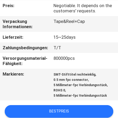
Preis:
Negotiable. It depends on the
TRETEN
customers' requests.
SIE
Verpackung
Tape&Reel+Cap
Informationen:
MIT
UNS
Lieferzeit:
15~25days
IN
Zahlungsbedingungen:
T/T
VERBINDUNG
Versorgungsmaterial-
800000pcs
Fähigkeit:
FORDERN
Markieren:
,
SMT-Stifttitel rechtwinklig
,
0.5 mm fpc connector
SIE
,
5 Millimeter-fpc Verbindungsstück
EIN
,
ROHS 0
5 Millimeter-fpc Verbindungsstück
ZITAT
BESTPREIS
SITEMAP