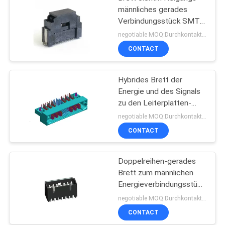
männliches gerades
Verbindungsstück SMTs
PA9T UL94V-0, zum von
negotiable MOQ:Durchkontaktierung
d-Art zu verschalen
CONTACT
Hybrides Brett der
Energie und des Signals
zu den Leiterplatten-
Verbindern berichtigen
negotiable MOQ:Durchkontaktierung
Engelsmann eine Art BAD
CONTACT
mit Gabeln ROHS
Doppelreihen-gerades
Brett zum männlichen
Energieverbindungsstück
des Leiterplatten-
negotiable MOQ:Durchkontaktierung
Verbinders 1.25mm
CONTACT