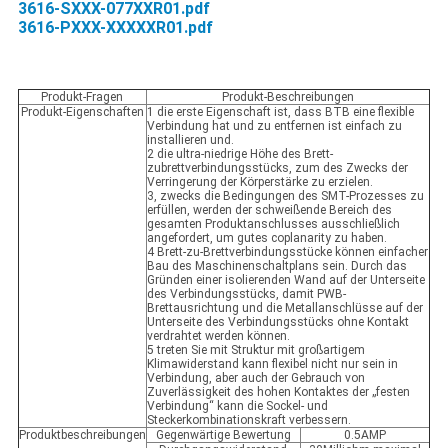
3616-SXXX-077XXR01.pdf
3616-PXXX-XXXXXR01.pdf
Produkt-Fragen
Produkt-Beschreibungen
Produkt-Eigenschaften
1 die erste Eigenschaft ist, dass BTB eine flexible
Verbindung hat und zu entfernen ist einfach zu
installieren und.
2 die ultra-niedrige Höhe des Brett-
zubrettverbindungsstücks, zum des Zwecks der
Verringerung der Körperstärke zu erzielen.
3, zwecks die Bedingungen des SMT-Prozesses zu
erfüllen, werden der schweißende Bereich des
gesamten Produktanschlusses ausschließlich
angefordert, um gutes coplanarity zu haben.
4 Brett-zu-Brettverbindungsstücke können einfacher
Bau des Maschinenschaltplans sein. Durch das
Gründen einer isolierenden Wand auf der Unterseite
des Verbindungsstücks, damit PWB-
Brettausrichtung und die Metallanschlüsse auf der
Unterseite des Verbindungsstücks ohne Kontakt
verdrahtet werden können.
5 treten Sie mit Struktur mit großartigem
Klimawiderstand kann flexibel nicht nur sein in
Verbindung, aber auch der Gebrauch von
Zuverlässigkeit des hohen Kontaktes der „festen
Verbindung“ kann die Sockel- und
Steckerkombinationskraft verbessern.
Produktbeschreibungen
Gegenwärtige Bewertung
0.5AMP