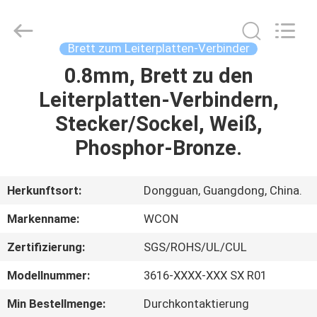
ELECTRONICS
(
GUANGDONG)
CO.,
LTD.
Brett zum Leiterplatten-Verbinder
All
Rights
Reserved.
0.8mm, Brett zu den
HAUS
Leiterplatten-Verbindern,
PRODUKTE
Stecker/Sockel, Weiß,
Phosphor-Bronze.
ÜBER
UNS
Herkunftsort:
Dongguan, Guangdong, China.
Markenname:
WCON
FABRIK-
Zertifizierung:
SGS/ROHS/UL/CUL
AUSFLUG
Modellnummer:
3616-XXXX-XXX SX R01
QUALITÄTSKONTROLLE
Min Bestellmenge:
Durchkontaktierung