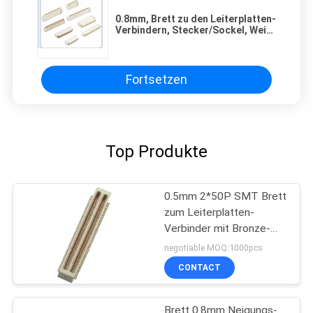
0.8mm, Brett zu den Leiterplatten-
Verbindern, Stecker/Sockel, Weiß,
Phosphor-Bronze.
Fortsetzen
Top Produkte
0.5mm 2*50P SMT Brett
zum Leiterplatten-
Verbinder mit Bronze-
Goldblitz Posten
negotiable MOQ:1000pcs
Phosphorpa9t
CONTACT
Brett 0.8mm Neigungs-