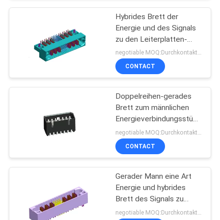
Hybrides Brett der
Energie und des Signals
zu den Leiterplatten-
Verbindern berichtigen
negotiable MOQ:Durchkontaktierung
Engelsmann eine Art BAD
CONTACT
mit Gabeln ROHS
Doppelreihen-gerades
Brett zum männlichen
Energieverbindungsstück
des Leiterplatten-
negotiable MOQ:Durchkontaktierung
Verbinders 1.25mm
CONTACT
Gerader Mann eine Art
Energie und hybrides
Brett des Signals zu
Leiterplatten-Verbinder
negotiable MOQ:Durchkontaktierung