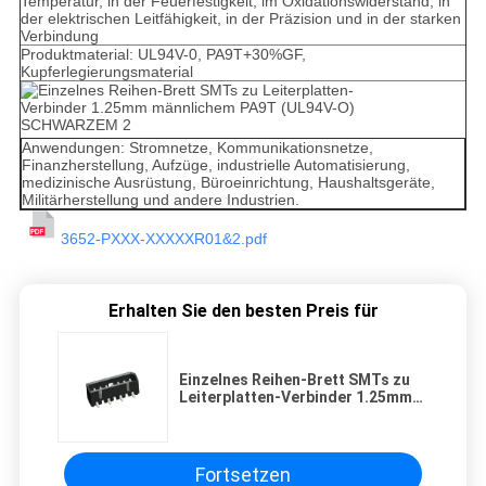
Temperatur, in der Feuerfestigkeit, im Oxidationswiderstand, in
der elektrischen Leitfähigkeit, in der Präzision und in der starken
Verbindung
Produktmaterial: UL94V-0, PA9T+30%GF,
Kupferlegierungsmaterial
Anwendungen: Stromnetze, Kommunikationsnetze,
Finanzherstellung, Aufzüge, industrielle Automatisierung,
medizinische Ausrüstung, Büroeinrichtung, Haushaltsgeräte,
Militärherstellung und andere Industrien.
3652-PXXX-XXXXXR01&2.pdf
Erhalten Sie den besten Preis für
Einzelnes Reihen-Brett SMTs zu
Leiterplatten-Verbinder 1.25mm
männlichem PA9T (UL94V-O)
SCHWARZEM
Fortsetzen