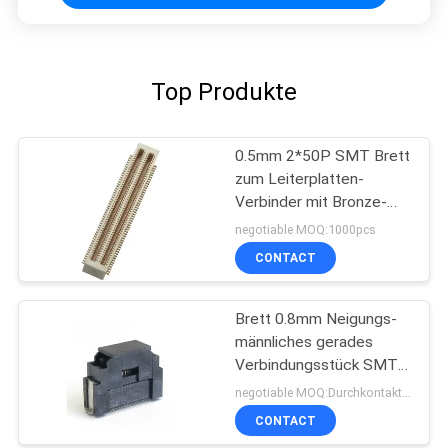
Top Produkte
0.5mm 2*50P SMT Brett
zum Leiterplatten-
Verbinder mit Bronze-
Goldblitz Posten
negotiable MOQ:1000pcs
Phosphorpa9t
CONTACT
Brett 0.8mm Neigungs-
männliches gerades
Verbindungsstück SMTs
PA9T UL94V-0, zum von
negotiable MOQ:Durchkontaktierung
d-Art zu verschalen
CONTACT