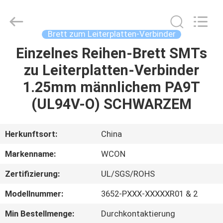
ELECTRONICS
(
GUANGDONG)
CO.,
LTD.
Brett zum Leiterplatten-Verbinder
All
Rights
Reserved.
Einzelnes Reihen-Brett SMTs
HAUS
zu Leiterplatten-Verbinder
PRODUKTE
1.25mm männlichem PA9T
(UL94V-O) SCHWARZEM
ÜBER
UNS
Herkunftsort:
China
Markenname:
WCON
FABRIK-
Zertifizierung:
UL/SGS/ROHS
AUSFLUG
Modellnummer:
3652-PXXX-XXXXXR01 & 2
QUALITÄTSKONTROLLE
Min Bestellmenge:
Durchkontaktierung