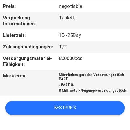
Preis:
negotiable
TRETEN
Verpackung
Tablett
SIE
Informationen:
MIT
Lieferzeit:
15~25Day
UNS
Zahlungsbedingungen:
T/T
IN
Versorgungsmaterial-
800000pcs
VERBINDUNG
Fähigkeit:
Markieren:
Männliches gerades Verbindungsstück
FORDERN
PA9T
,
,
PA9T 0
SIE
8 Millimeter-Neigungsverbindungsstück
EIN
BESTPREIS
ZITAT
SITEMAP